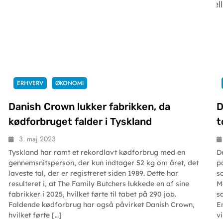
ERHVERV
ØKONOMI
Danish Crown lukker fabrikken, da
D
kødforbruget falder i Tyskland
t
3. maj 2023
Tyskland har ramt et rekordlavt kødforbrug med en
D
gennemsnitsperson, der kun indtager 52 kg om året, det
p
laveste tal, der er registreret siden 1989. Dette har
s
resulteret i, at The Family Butchers lukkede en af sine
M
fabrikker i 2025, hvilket førte til tabet på 290 job.
s
Faldende kødforbrug har også påvirket Danish Crown,
E
hvilket førte […]
v