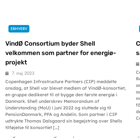
ERHVERV
VindØ Consortium byder Shell
C
velkommen som partner for energiø-
s
projekt
C
7. maj 2023
R
Copenhagen Infrastructure Partners (CIP) meddelte
a
onsdag, at Shell var blevet medlem af VindØ-konsortiet,
a
en gruppe dedikeret til at bygge den første energiø i
m
Danmark. Shell underskrev Memorandum of
f
Understanding (MoU) i juni 2022 og sluttede sig til
d
PensionDanmark, PFA og Andelin. Som partner i CIP
C
udtrykte Thomas Dalsgaard sin begejstring over Shells
tilføjelse til konsortiet […]