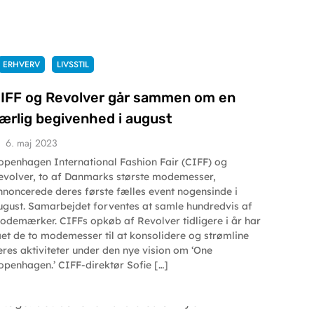
ERHVERV
LIVSSTIL
IFF og Revolver går sammen om en
ærlig begivenhed i august
6. maj 2023
openhagen International Fashion Fair (CIFF) og
evolver, to af Danmarks største modemesser,
nnoncerede deres første fælles event nogensinde i
ugust. Samarbejdet forventes at samle hundredvis af
odemærker. CIFFs opkøb af Revolver tidligere i år har
ået de to modemesser til at konsolidere og strømline
eres aktiviteter under den nye vision om ‘One
openhagen.’ CIFF-direktør Sofie […]