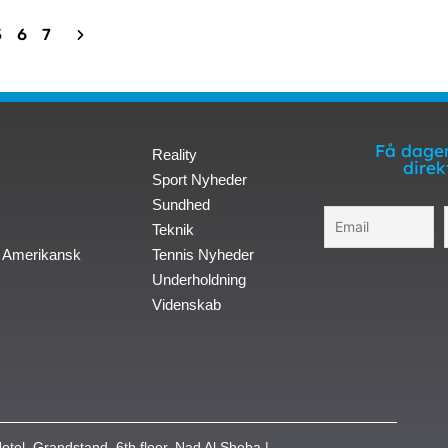
5
6
7
Få dagen
Reality
direk
Sport Nyheder
Sundhed
Teknik
 Amerikansk
Tennis Nyheder
Underholdning
Videnskab
otel, Grandstand, 6th floor, Nad Al Sheba |