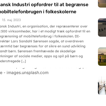
ansk Industri opfordrer til at begrænse
obiltelefonbrugen i folkeskolerne
15. maj 2023
ansk Industri, en organisation, der repræsenterer over
9.500 virksomheder, har i et modigt træk opfordret til en
egrænsning af mobiltelefonbrug i folkeskolen. DI-
irektør Lars Sandahl Sørensen sagde, at overdreven
kærmtid bør begrænses for at sikre en sund udvikling
landt børn. Sørensen fremhævede de skadelige
irkninger af sociale medier, apps og spil på børn og
nderstregede […]