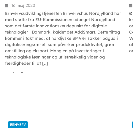
16. maj 2023
Erhvervsudviklingstjenesten Erhvervshus Nordjylland har
Ø
med støtte fra EU-Kommissionen udpeget Nordjylland
k
som det første innovationsknudepunkt for digitale
o
teknologier i Danmark, kaldet det AddSmart. Dette tiltag
C
kommer i takt med, at nordjyske SMV’er sakker bagud i
V
digitaliseringsræset, som påvirker produktivitet, grøn
a
omstilling og eksport. Manglen på investeringer i
o
teknologiske løsninger og utilstrækkelig viden og
færdigheder til at […]
ERHVERV