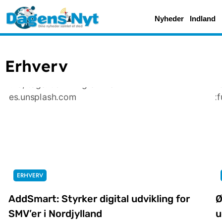
Nyheder
Indland
Erhverv
ERHVERV
AddSmart: Styrker digital udvikling for
Ø
SMV’er i Nordjylland
u