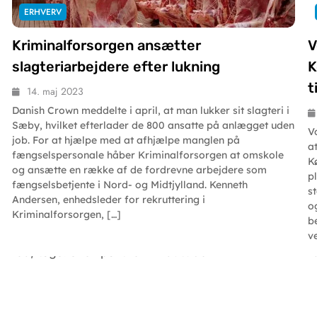
ERHVERV
Kriminalforsorgen ansætter
V
slagteriarbejdere efter lukning
K
t
14. maj 2023
Danish Crown meddelte i april, at man lukker sit slagteri i
Sæby, hvilket efterlader de 800 ansatte på anlægget uden
V
job. For at hjælpe med at afhjælpe manglen på
a
fængselspersonale håber Kriminalforsorgen at omskole
K
og ansætte en række af de fordrevne arbejdere som
p
fængselsbetjente i Nord- og Midtjylland. Kenneth
s
Andersen, enhedsleder for rekruttering i
o
Kriminalforsorgen, […]
b
v