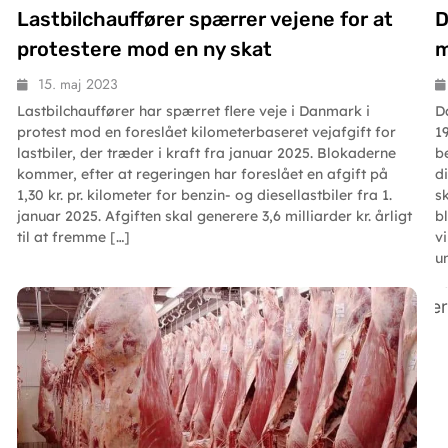
Lastbilchauffører spærrer vejene for at
D
protestere mod en ny skat
m
15. maj 2023
Lastbilchauffører har spærret flere veje i Danmark i
D
protest mod en foreslået kilometerbaseret vejafgift for
1
lastbiler, der træder i kraft fra januar 2025. Blokaderne
b
kommer, efter at regeringen har foreslået en afgift på
d
1,30 kr. pr. kilometer for benzin- og diesellastbiler fra 1.
s
januar 2025. Afgiften skal generere 3,6 milliarder kr. årligt
b
til at fremme […]
v
u