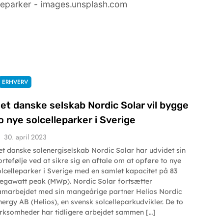
ERHVERV
et danske selskab Nordic Solar vil bygge
o nye solcelleparker i Sverige
30. april 2023
et danske solenergiselskab Nordic Solar har udvidet sin
ortefølje ved at sikre sig en aftale om at opføre to nye
olcelleparker i Sverige med en samlet kapacitet på 83
egawatt peak (MWp). Nordic Solar fortsætter
amarbejdet med sin mangeårige partner Helios Nordic
nergy AB (Helios), en svensk solcelleparkudvikler. De to
irksomheder har tidligere arbejdet sammen […]