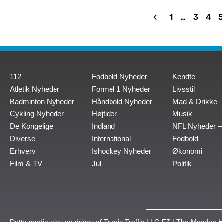
1
…
3
4
112
Fodbold Nyheder
Kendte
Atletik Nyheder
Formel 1 Nyheder
Livsstil
Badminton Nyheder
Håndbold Nyheder
Mad & Drikke
Cykling Nyheder
Højtider
Musik
De Kongelige
Indland
NFL Nyheder –
Diverse
International
Fodbold
Erhverv
Ishockey Nyheder
Økonomi
Film & TV
Jul
Politik
Dette medie ejes og drives af Tropic Traffic LLC-FZ | The Meydan H