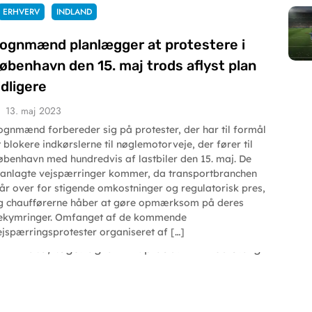
ERHVERV
INDLAND
ognmænd planlægger at protestere i
øbenhavn den 15. maj trods aflyst plan
idligere
13. maj 2023
ognmænd forbereder sig på protester, der har til formål
t blokere indkørslerne til nøglemotorveje, der fører til
øbenhavn med hundredvis af lastbiler den 15. maj. De
lanlagte vejspærringer kommer, da transportbranchen
tår over for stigende omkostninger og regulatorisk pres,
g chaufførerne håber at gøre opmærksom på deres
ekymringer. Omfanget af de kommende
ejspærringsprotester organiseret af […]