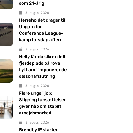
som 21-årig
3. august 2026
Herreholdet drager til
Ungarn for
Conference League-
kamp torsdag aften
3. august 2026
Nelly Korda sikrer delt
fjerdeplads på royal
Lytham i imponerende
sæsonafslutning
3. august 2026
Flere unge i job:
Stigning i ansættelser
giver håb om stabilt
arbejdsmarked
3. august 2026
Brøndby IF starter