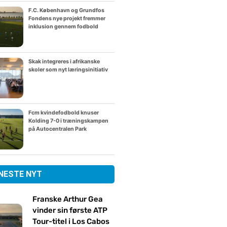
F.C. København og Grundfos
Fondens nye projekt fremmer
inklusion gennem fodbold
Skak integreres i afrikanske
skoler som nyt læringsinitiativ
Fcm kvindefodbold knuser
Kolding 7-0 i træningskampen
på Autocentralen Park
NESTE NYT
Franske Arthur Gea
vinder sin første ATP
Tour-titel i Los Cabos