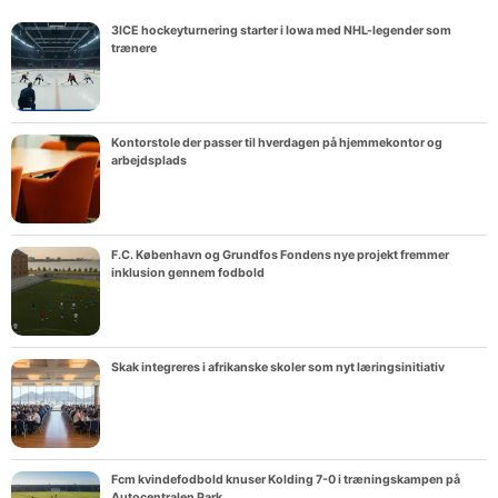
3ICE hockeyturnering starter i Iowa med NHL-legender som
trænere
Kontorstole der passer til hverdagen på hjemmekontor og
arbejdsplads
F.C. København og Grundfos Fondens nye projekt fremmer
inklusion gennem fodbold
Skak integreres i afrikanske skoler som nyt læringsinitiativ
Fcm kvindefodbold knuser Kolding 7-0 i træningskampen på
Autocentralen Park