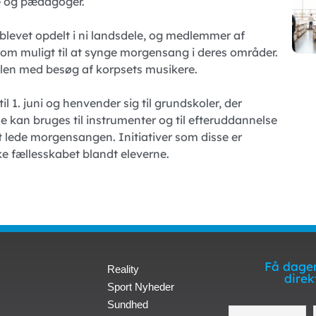
re og pædagoger.
blevet opdelt i ni landsdele, og medlemmer af
om muligt til at synge morgensang i deres områder.
olen med besøg af korpsets musikere.
 1. juni og henvender sig til grundskoler, der
e kan bruges til instrumenter og til efteruddannelse
at lede morgensangen. Initiativer som disse er
ke fællesskabet blandt eleverne.
Få dagen
Reality
direk
Sport Nyheder
Sundhed