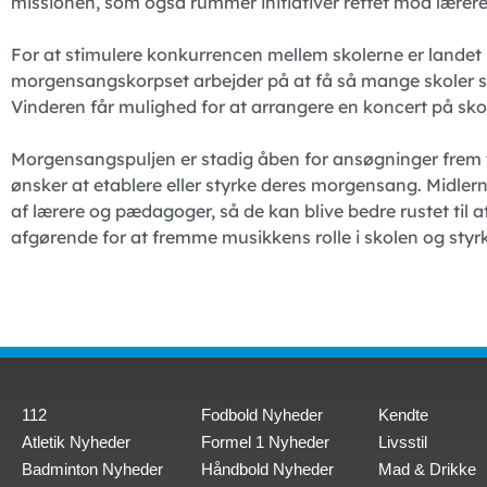
missionen, som også rummer initiativer rettet mod lære
For at stimulere konkurrencen mellem skolerne er landet 
morgensangskorpset arbejder på at få så mange skoler s
Vinderen får mulighed for at arrangere en koncert på sk
Morgensangspuljen er stadig åben for ansøgninger frem til
ønsker at etablere eller styrke deres morgensang. Midlern
af lærere og pædagoger, så de kan blive bedre rustet til 
afgørende for at fremme musikkens rolle i skolen og styr
112
Fodbold Nyheder
Kendte
Atletik Nyheder
Formel 1 Nyheder
Livsstil
Badminton Nyheder
Håndbold Nyheder
Mad & Drikke