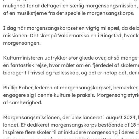
mulighed for at deltage i en særlig morgensangsmission, h
af en musikstjerne fra det specielle morgensangskorps.
I dag når morgensangskorpset en vigtig milepæl, da de 
missionen. Det sker på Valdemarskolen i Ringsted, hvor ku
morgensangen.
Kulturministeren udtrykker stor glæde over, at så mang
en fantastisk rejse, hvor målet om en fjerdedel af skoler
bidrager til trivsel og fællesskab, og det er netop det, der
Phillip Faber, lederen af morgensangskorpset, bemærker, 
engagere sig i denne kulturelle praksis. Morgensang sty
af samhørighed.
Morgensangsmissionen, der blev lanceret i august 2024, ha
landet. Et dedikeret morgensangskorps bestående af 18 ta
inspirere flere skoler til at inkludere morgensang i deres dag