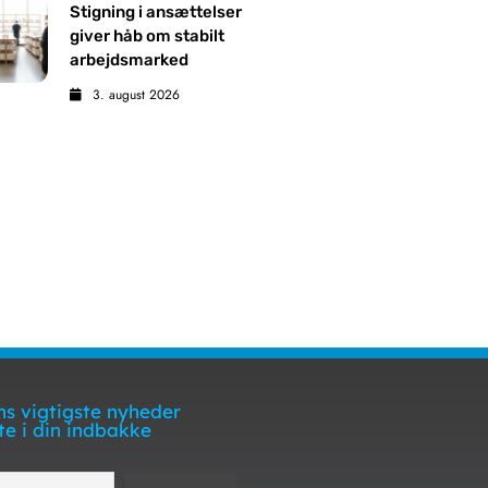
Stigning i ansættelser
giver håb om stabilt
arbejdsmarked
3. august 2026
s vigtigste nyheder
te i din indbakke