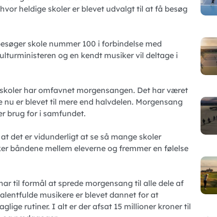
vor heldige skoler er blevet udvalgt til at få besøg
besøger skole nummer 100 i forbindelse med
lturministeren og en kendt musiker vil deltage i
e skoler har omfavnet morgensangen. Det har været
ne nu er blevet til mere end halvdelen. Morgensang
 er brug for i samfundet.
at det er vidunderligt at se så mange skoler
rker båndene mellem eleverne og fremmer en følelse
r til formål at sprede morgensang til alle dele af
lentfulde musikere er blevet dannet for at
lige rutiner. I alt er der afsat 15 millioner kroner til