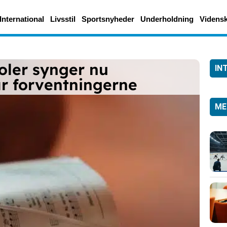
International
Livsstil
Sportsnyheder
Underholdning
Videns
oler synger nu
IN
r forventningerne
ME