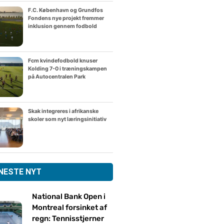
F.C. København og Grundfos
Fondens nye projekt fremmer
inklusion gennem fodbold
Fcm kvindefodbold knuser
Kolding 7-0 i træningskampen
på Autocentralen Park
Skak integreres i afrikanske
skoler som nyt læringsinitiativ
NESTE NYT
National Bank Open i
Montreal forsinket af
regn: Tennisstjerner