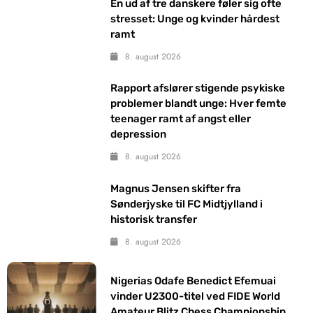
En ud af tre danskere føler sig ofte
stresset: Unge og kvinder hårdest
ramt
8. august 2026
Rapport afslører stigende psykiske
problemer blandt unge: Hver femte
teenager ramt af angst eller
depression
8. august 2026
Magnus Jensen skifter fra
Sønderjyske til FC Midtjylland i
historisk transfer
8. august 2026
Nigerias Odafe Benedict Efemuai
vinder U2300-titel ved FIDE World
Amateur Blitz Chess Championship