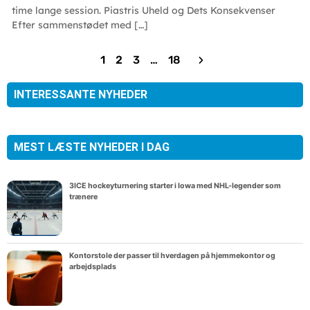
time lange session. Piastris Uheld og Dets Konsekvenser
Efter sammenstødet med […]
1
2
3
…
18
INTERESSANTE NYHEDER
MEST LÆSTE NYHEDER I DAG
3ICE hockeyturnering starter i Iowa med NHL-legender som
trænere
Kontorstole der passer til hverdagen på hjemmekontor og
arbejdsplads