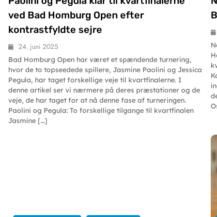
Paolini og Pegula klar til kvartfinalerne
N
ved Bad Homburg Open efter
B
kontrastfyldte sejre
N
24. juni 2025
H
Bad Homburg Open har været et spændende turnering,
k
hvor de to topseedede spillere, Jasmine Paolini og Jessica
K
Pegula, har taget forskellige veje til kvartfinalerne. I
i
denne artikel ser vi nærmere på deres præstationer og de
d
veje, de har taget for at nå denne fase af turneringen.
O
Paolini og Pegula: To forskellige tilgange til kvartfinalen
Jasmine […]