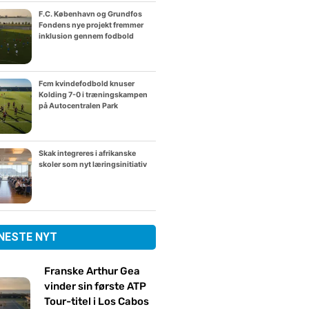
F.C. København og Grundfos
Fondens nye projekt fremmer
inklusion gennem fodbold
Fcm kvindefodbold knuser
Kolding 7-0 i træningskampen
på Autocentralen Park
Skak integreres i afrikanske
skoler som nyt læringsinitiativ
NESTE NYT
Franske Arthur Gea
vinder sin første ATP
Tour-titel i Los Cabos