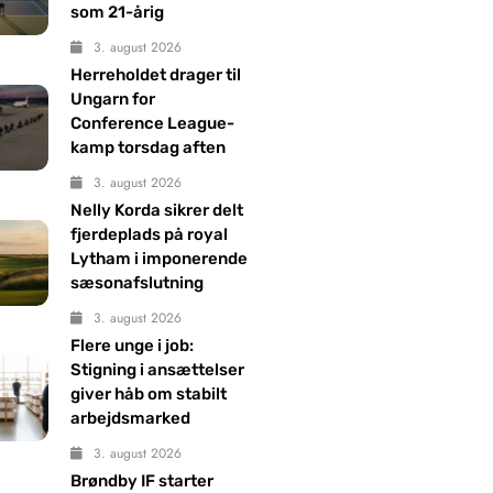
som 21-årig
3. august 2026
Herreholdet drager til
Ungarn for
Conference League-
kamp torsdag aften
3. august 2026
Nelly Korda sikrer delt
fjerdeplads på royal
Lytham i imponerende
sæsonafslutning
3. august 2026
Flere unge i job:
Stigning i ansættelser
giver håb om stabilt
arbejdsmarked
3. august 2026
Brøndby IF starter