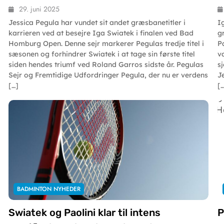
29. juni 2025
Jessica Pegula har vundet sit andet græsbanetitler i
Ig
karrieren ved at besejre Iga Swiatek i finalen ved Bad
g
Homburg Open. Denne sejr markerer Pegulas tredje titel i
P
sæsonen og forhindrer Swiatek i at tage sin første titel
v
siden hendes triumf ved Roland Garros sidste år. Pegulas
sj
Sejr og Fremtidige Udfordringer Pegula, der nu er verdens
J
[…]
[
BADMINTON NYHEDER
Swiatek og Paolini klar til intens
P