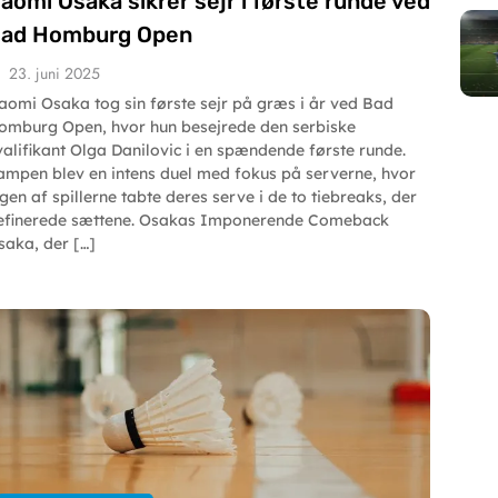
aomi Osaka sikrer sejr i første runde ved
ad Homburg Open
23. juni 2025
aomi Osaka tog sin første sejr på græs i år ved Bad
omburg Open, hvor hun besejrede den serbiske
valifikant Olga Danilovic i en spændende første runde.
ampen blev en intens duel med fokus på serverne, hvor
ngen af spillerne tabte deres serve i de to tiebreaks, der
efinerede sættene. Osakas Imponerende Comeback
saka, der […]