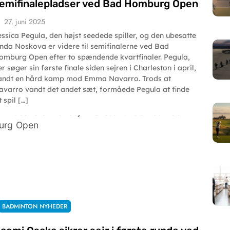
emifinalepladser ved Bad Homburg Open
27. juni 2025
essica Pegula, den højst seedede spiller, og den ubesatte
inda Noskova er videre til semifinalerne ved Bad
omburg Open efter to spændende kvartfinaler. Pegula,
r søger sin første finale siden sejren i Charleston i april,
andt en hård kamp mod Emma Navarro. Trods at
avarro vandt det andet sæt, formåede Pegula at finde
t spil […]
BADMINTON NYHEDER