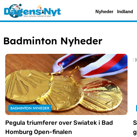
Nyheder
Indland
Badminton Nyheder
BADMINTON NYHEDER
Pegula triumferer over Swiatek i Bad
S
Homburg Open-finalen
g