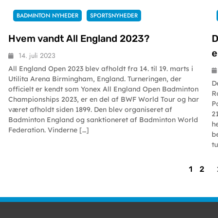
BADMINTON NYHEDER
SPORTSNYHEDER
Hvem vandt All England 2023?
D
e
14. juli 2023
All England Open 2023 blev afholdt fra 14. til 19. marts i
Utilita Arena Birmingham, England. Turneringen, der
D
officielt er kendt som Yonex All England Open Badminton
R
Championships 2023, er en del af BWF World Tour og har
P
været afholdt siden 1899. Den blev organiseret af
2
Badminton England og sanktioneret af Badminton World
h
Federation. Vinderne […]
b
t
1
2