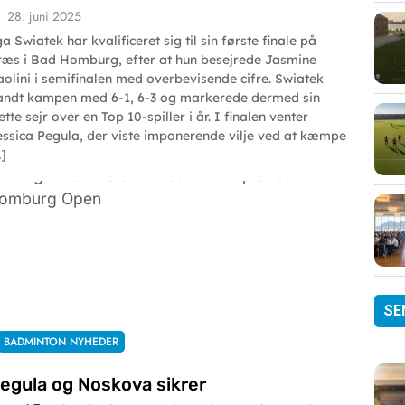
28. juni 2025
a Swiatek har kvalificeret sig til sin første finale på
ræs i Bad Homburg, efter at hun besejrede Jasmine
aolini i semifinalen med overbevisende cifre. Swiatek
andt kampen med 6-1, 6-3 og markerede dermed sin
ette sejr over en Top 10-spiller i år. I finalen venter
essica Pegula, der viste imponerende vilje ved at kæmpe
…]
SE
BADMINTON NYHEDER
egula og Noskova sikrer