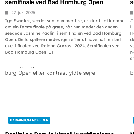
semifinale ved Bad Homburg Open
s
27. juni 2025
Iga Swiatek, seedet som nummer fire, er klar til at kæmpe
J
om sin første finale på græs, når hun møder den anden
L
seedede Jasmine Paolini i semifinalen ved Bad Homburg
H
Open. De to spillere mødes igen efter at have haft en tæt
de
duel i finalen ved Roland Garros i 2024. Semifinalen ved
v
Bad Homburg Open […]
N
si
BADMINTON NYHEDER