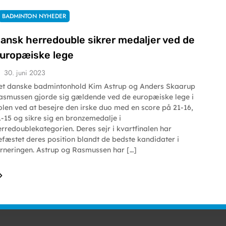
BADMINTON NYHEDER
ansk herredouble sikrer medaljer ved de
uropæiske lege
30. juni 2023
et danske badmintonhold Kim Astrup og Anders Skaarup
asmussen gjorde sig gældende ved de europæiske lege i
olen ved at besejre den irske duo med en score på 21-16,
1-15 og sikre sig en bronzemedalje i
erredoublekategorien. Deres sejr i kvartfinalen har
efæstet deres position blandt de bedste kandidater i
urneringen. Astrup og Rasmussen har […]