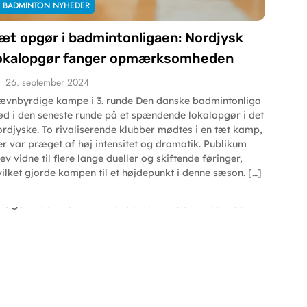
BADMINTON NYHEDER
æt opgør i badmintonligaen: Nordjysk
okalopgør fanger opmærksomheden
26. september 2024
ævnbyrdige kampe i 3. runde Den danske badmintonliga
ød i den seneste runde på et spændende lokalopgør i det
ordjyske. To rivaliserende klubber mødtes i en tæt kamp,
er var præget af høj intensitet og dramatik. Publikum
ev vidne til flere lange dueller og skiftende føringer,
vilket gjorde kampen til et højdepunkt i denne sæson. […]