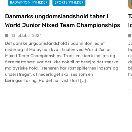
BADMINTON NYHEDER
SPORTSNYHEDER
Danmarks ungdomslandshold taber i
T
World Junior Mixed Team Championships
l
13. oktober 2024
Det danske ungdomslandshold i badminton led et
J
nederlag til Malaysia i kvartfinalen ved World Junior
b
Mixed Team Championships. Trods en stærk indsats og
n
flere tætte sæt, var det ikke nok til at besejre det stærke
d
malaysiske hold. Træneren har rost spillernes indsats og
bl
understreget, at nederlaget skal ses som en
h
læringserfaring. Holdet har vist stort […]