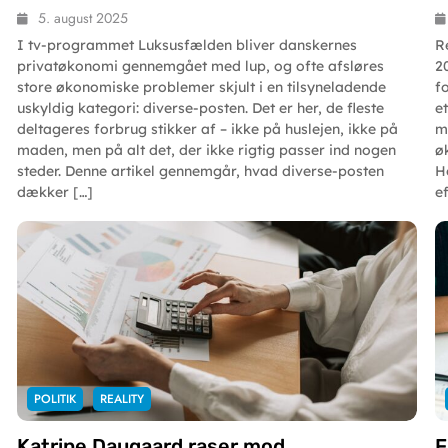
5. august 2025
I tv-programmet Luksusfælden bliver danskernes
R
privatøkonomi gennemgået med lup, og ofte afsløres
2
store økonomiske problemer skjult i en tilsyneladende
f
uskyldig kategori: diverse-posten. Det er her, de fleste
e
deltageres forbrug stikker af – ikke på huslejen, ikke på
m
maden, men på alt det, der ikke rigtig passer ind nogen
ø
steder. Denne artikel gennemgår, hvad diverse-posten
H
dækker […]
ef
POLITIK
REALITY
Katrine Daugaard raser mod
F