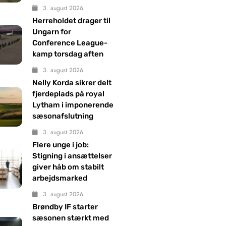
3. august 2026
Herreholdet drager til
Ungarn for
Conference League-
kamp torsdag aften
3. august 2026
Nelly Korda sikrer delt
fjerdeplads på royal
Lytham i imponerende
sæsonafslutning
3. august 2026
Flere unge i job:
Stigning i ansættelser
giver håb om stabilt
arbejdsmarked
3. august 2026
Brøndby IF starter
sæsonen stærkt med