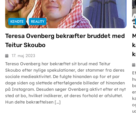
KENDTE
REALITY
Teresa Ovenberg bekræfter bruddet med
M
Teitur Skoubo
k
k
17. maj 2023
Teresa Ovenberg har bekræftet sit brud med Teitur
Skoubo efter nylige spekulationer, der stammer fra deres
E
sociale medieaktivitet. De fulgte hinanden op for et par
h
dage siden og slettede efterfølgende billeder af hinanden
b
på Instagram. Desuden søger Ovenberg aktivt efter et nyt
e
sted at bo, hvilket indikerer, at deres forhold er afsluttet.
k
Hun delte bekræftelsen […]
o
u