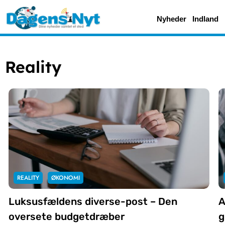
Nyheder
Indland
Reality
REALITY
ØKONOMI
Luksusfældens diverse-post – Den
A
oversete budgetdræber
g