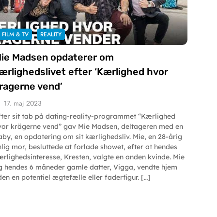
FILM & TV
REALITY
ie Madsen opdaterer om
ærlighedslivet efter ‘Kærlighed hvor
ragerne vend’
17. maj 2023
fter sit tab på dating-reality-programmet “Kærlighed
vor krägerne vend” gav Mie Madsen, deltageren med en
aby, en opdatering om sit kærlighedsliv. Mie, en 28-årig
nlig mor, besluttede at forlade showet, efter at hendes
ærlighedsinteresse, Kresten, valgte en anden kvinde. Mie
g hendes 6 måneder gamle datter, Vigga, vendte hjem
den en potentiel ægtefælle eller faderfigur. […]