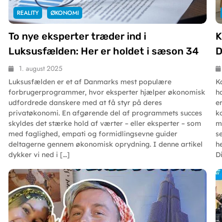
REALITY
ØKONOMI
To nye eksperter træder ind i
K
Luksusfælden: Her er holdet i sæson 34
D
1. august 2025
Luksusfælden er et af Danmarks mest populære
K
forbrugerprogrammer, hvor eksperter hjælper økonomisk
h
udfordrede danskere med at få styr på deres
e
privatøkonomi. En afgørende del af programmets succes
k
skyldes det stærke hold af værter – eller eksperter – som
m
med faglighed, empati og formidlingsevne guider
s
deltagerne gennem økonomisk oprydning. I denne artikel
h
dykker vi ned i […]
D