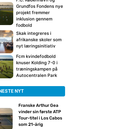
Grundfos Fondens nye
projekt fremmer
inklusion gennem
fodbold
Skak integreres i
afrikanske skoler som
nyt læringsinitiativ
Fcm kvindefodbold
knuser Kolding 7-0 i
træningskampen på
Autocentralen Park
NESTE NYT
Franske Arthur Gea
vinder sin første ATP
Tour-titel i Los Cabos
som 21-årig