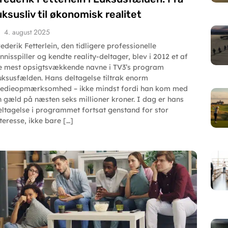
uksusliv til økonomisk realitet
4. august 2025
rederik Fetterlein, den tidligere professionelle
nnisspiller og kendte reality-deltager, blev i 2012 et af
e mest opsigtsvækkende navne i TV3’s program
uksusfælden. Hans deltagelse tiltrak enorm
edieopmærksomhed – ikke mindst fordi han kom med
n gæld på næsten seks millioner kroner. I dag er hans
eltagelse i programmet fortsat genstand for stor
nteresse, ikke bare […]