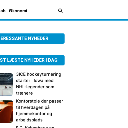
kab
Økonomi
TERESSANTE NYHEDER
ST LÆSTE NYHEDER I DAG
3ICE hockeyturnering
starter i Iowa med
NHL-legender som
trænere
Kontorstole der passer
til hverdagen på
hjemmekontor og
arbejdsplads
F.C. København og