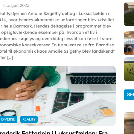
4. august 2025
ealitystjernen Amalie Szigethy deltog i Luksusfælden i
014, hvor hendes økonomiske udfordringer blev udstillet
or hele Danmark. Hendes deltagelse i programmet blev
t opsigtsvækkende eksempel på, hvordan et liv i
ediernes søgelys og overdådig livsstil kan føre til store
konomiske konsekvenser. En turbulent rejse fra Paradise
otel til økonomisk kaos Amalie Szigethy blev landskendt
ter […]
SE
DIVERSE
REALITY
rederik Fetterlein i Luksusfælden: Fra