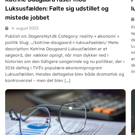
Luksusfælden: Følte sig udstillet og
l
mistede jobbet
F
4. august 2025
te
Publish on: DagensNyt.dk Category: reality + økonomi +
d
politik Slug: ../katrine-daugaard-i-luksusfaelden/ Meta
L
description: Katrine Daugaard Luksusfælden er et
m
søgeord, der vækker opsigt, når man dykker ned i
e
historien om den tidligere sangerinde og nu politiker, der i
d
2016 deltog i TV3’s populære økonomiprogram
i
Luksusfælden. Hendes deltagelse blev både dramatisk og
kontroversiel – men det blev […]