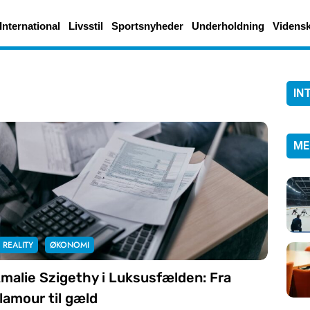
International
Livsstil
Sportsnyheder
Underholdning
Videns
IN
ME
REALITY
ØKONOMI
malie Szigethy i Luksusfælden: Fra
lamour til gæld