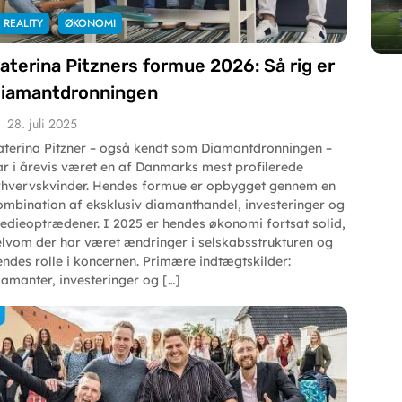
REALITY
ØKONOMI
aterina Pitzners formue 2026: Så rig er
iamantdronningen
28. juli 2025
aterina Pitzner – også kendt som Diamantdronningen –
ar i årevis været en af Danmarks mest profilerede
rhvervskvinder. Hendes formue er opbygget gennem en
ombination af eksklusiv diamanthandel, investeringer og
edieoptrædener. I 2025 er hendes økonomi fortsat solid,
elvom der har været ændringer i selskabsstrukturen og
endes rolle i koncernen. Primære indtægtskilder:
iamanter, investeringer og […]