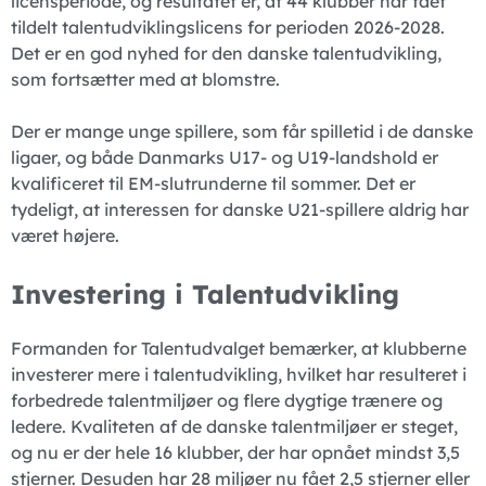
licensperiode, og resultatet er, at 44 klubber har fået
tildelt talentudviklingslicens for perioden 2026-2028.
Det er en god nyhed for den danske talentudvikling,
som fortsætter med at blomstre.
Der er mange unge spillere, som får spilletid i de danske
ligaer, og både Danmarks U17- og U19-landshold er
kvalificeret til EM-slutrunderne til sommer. Det er
tydeligt, at interessen for danske U21-spillere aldrig har
været højere.
Investering i Talentudvikling
Formanden for Talentudvalget bemærker, at klubberne
investerer mere i talentudvikling, hvilket har resulteret i
forbedrede talentmiljøer og flere dygtige trænere og
ledere. Kvaliteten af de danske talentmiljøer er steget,
og nu er der hele 16 klubber, der har opnået mindst 3,5
stjerner. Desuden har 28 miljøer nu fået 2,5 stjerner eller