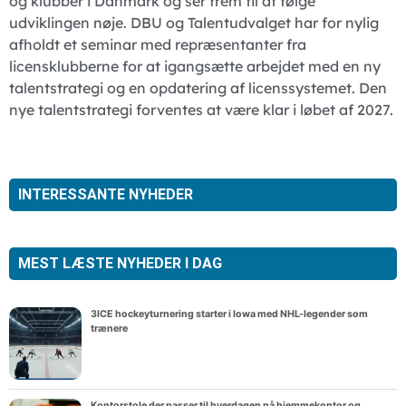
og klubber i Danmark og ser frem til at følge
udviklingen nøje. DBU og Talentudvalget har for nylig
afholdt et seminar med repræsentanter fra
licensklubberne for at igangsætte arbejdet med en ny
talentstrategi og en opdatering af licenssystemet. Den
nye talentstrategi forventes at være klar i løbet af 2027.
INTERESSANTE NYHEDER
MEST LÆSTE NYHEDER I DAG
3ICE hockeyturnering starter i Iowa med NHL-legender som
trænere
Kontorstole der passer til hverdagen på hjemmekontor og