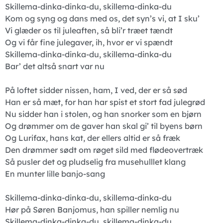
Skillema-dinka-dinka-du, skillema-dinka-du
Kom og syng og dans med os, det syn’s vi, at I sku’
Vi glæder os til juleaften, så bli’r træet tændt
Og vi får fine julegaver, ih, hvor er vi spændt
Skillema-dinka-dinka-du, skillema-dinka-du
Bar’ det altså snart var nu
På loftet sidder nissen, ham, I ved, der er så sød
Han er så mæt, for han har spist et stort fad julegrød
Nu sidder han i stolen, og han snorker som en bjørn
Og drømmer om de gaver han skal gi’ til byens børn
Og Lurifax, hans kat, der ellers altid er så fræk
Den drømmer sødt om røget sild med flødeovertræk
Så pusler det og pludselig fra musehulllet klang
En munter lille banjo-sang
Skillema-dinka-dinka-du, skillema-dinka-du
Hør på Søren Banjomus, han spiller nemlig nu
Skillema-dinka-dinka-du, skillema-dinka-du