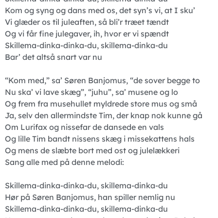
Kom og syng og dans med os, det syn’s vi, at I sku’
Vi glæder os til juleaften, så bli’r træet tændt
Og vi får fine julegaver, ih, hvor er vi spændt
Skillema-dinka-dinka-du, skillema-dinka-du
Bar’ det altså snart var nu
“Kom med,” sa’ Søren Banjomus, “de sover begge to
Nu ska’ vi lave skæg”, “juhu”, sa’ musene og lo
Og frem fra musehullet myldrede store mus og små
Ja, selv den allermindste Tim, der knap nok kunne gå
Om Lurifax og nissefar de dansede en vals
Og lille Tim bandt nissens skæg i missekattens hals
Og mens de slæbte bort med ost og julelækkeri
Sang alle med på denne melodi:
Skillema-dinka-dinka-du, skillema-dinka-du
Hør på Søren Banjomus, han spiller nemlig nu
Skillema-dinka-dinka-du, skillema-dinka-du