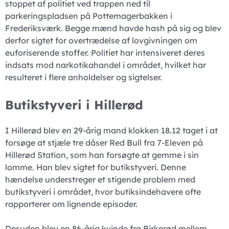
stoppet af politiet ved trappen ned til
parkeringspladsen på Pottemagerbakken i
Frederiksværk. Begge mænd havde hash på sig og blev
derfor sigtet for overtrædelse af lovgivningen om
euforiserende stoffer. Politiet har intensiveret deres
indsats mod narkotikahandel i området, hvilket har
resulteret i flere anholdelser og sigtelser.
Butikstyveri i Hillerød
I Hillerød blev en 29-årig mand klokken 18.12 taget i at
forsøge at stjæle tre dåser Red Bull fra 7-Eleven på
Hillerød Station, som han forsøgte at gemme i sin
lomme. Han blev sigtet for butikstyveri. Denne
hændelse understreger et stigende problem med
butikstyveri i området, hvor butiksindehavere ofte
rapporterer om lignende episoder.
Desuden blev en 86-årig kvinde fra Birkerød mellem