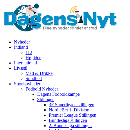
Nyheder
Indland
112
Højtider
International
Livsstil
Mad & Drikke
Sundhed
Sportsnyheder
Fodbold Nyheder
Dagens Fodboldkampe
Stillinger
3F Superligaen stillingen
NordicBet 1. Division
Premier League Stillingen
Bundesliga stillingen
2. Bundesliga stillingen