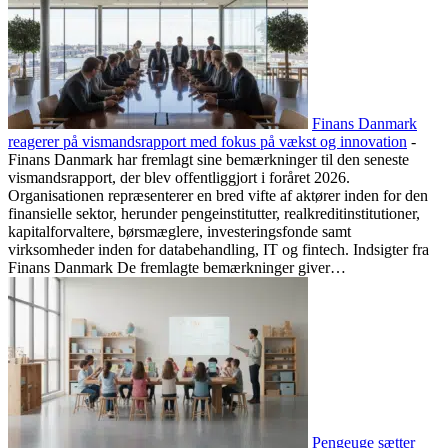
Finans Danmark
reagerer på vismandsrapport med fokus på vækst og innovation
-
Finans Danmark har fremlagt sine bemærkninger til den seneste
vismandsrapport, der blev offentliggjort i foråret 2026.
Organisationen repræsenterer en bred vifte af aktører inden for den
finansielle sektor, herunder pengeinstitutter, realkreditinstitutioner,
kapitalforvaltere, børsmæglere, investeringsfonde samt
virksomheder inden for databehandling, IT og fintech. Indsigter fra
Finans Danmark De fremlagte bemærkninger giver…
Pengeuge sætter