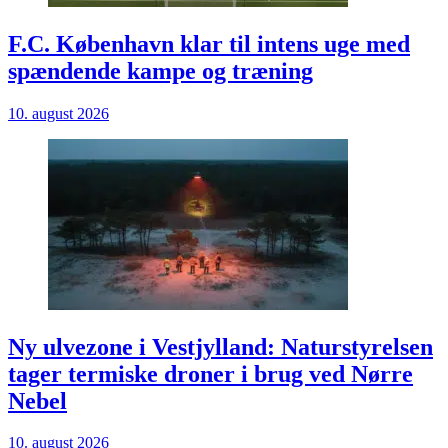
F.C. København klar til intens uge med
spændende kampe og træning
10. august 2026
Ny ulvezone i Vestjylland: Naturstyrelsen
tager termiske droner i brug ved Nørre
Nebel
10. august 2026