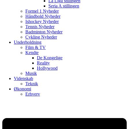
La Liga stillingen
Seria A stillingen
Formel 1 Nyheder
Håndbold Nyheder
Ishockey Nyheder
Tennis Nyheder
Badminton Nyheder
Cykling Nyheder
Underholdning
Film & TV
Kendte
De Kongelige
Reality
Hollywood
Musik
Videnskab
Teknik
Økonomi
Erhverv