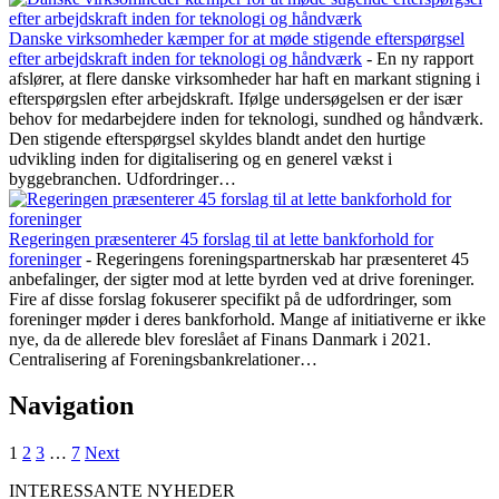
Danske virksomheder kæmper for at møde stigende efterspørgsel
efter arbejdskraft inden for teknologi og håndværk
-
En ny rapport
afslører, at flere danske virksomheder har haft en markant stigning i
efterspørgslen efter arbejdskraft. Ifølge undersøgelsen er der især
behov for medarbejdere inden for teknologi, sundhed og håndværk.
Den stigende efterspørgsel skyldes blandt andet den hurtige
udvikling inden for digitalisering og en generel vækst i
byggebranchen. Udfordringer…
Regeringen præsenterer 45 forslag til at lette bankforhold for
foreninger
-
Regeringens foreningspartnerskab har præsenteret 45
anbefalinger, der sigter mod at lette byrden ved at drive foreninger.
Fire af disse forslag fokuserer specifikt på de udfordringer, som
foreninger møder i deres bankforhold. Mange af initiativerne er ikke
nye, da de allerede blev foreslået af Finans Danmark i 2021.
Centralisering af Foreningsbankrelationer…
Navigation
1
2
3
…
7
Next
INTERESSANTE NYHEDER