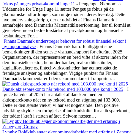
fokus på unges privatøkonomi i uge 11
-
Pengeuge: Økonomisk
Uddannelse for Unge I uge 11 sætter Pengeuge fokus på de
økonomiske udfordringer, som unge møder i deres hverdag. Dette
nye undervisningsforløb, der er udviklet af Finans Danmark i
samarbejde med Danmarks Matematiklærerforening, har til formål at
give eleverne en bedre forståelse af privatøkonomi og finansielle
beslutninger. For…
Finans Danmark understreger behovet for robust finansiel sektor i
ny rapportanalyse
-
Finans Danmark har offentliggjort sine
bemærkninger til den seneste vismandsrapport for efteråret 2025.
Organisationen, der repræsenterer en bred vifte af aktører inden for
den finansielle sektor, herunder banker, realkreditinstitutter,
kapitalforvaltere og fintech-virksomheder, har gennemgået de
fremlagte analyser og anbefalinger. Vigtige punkter fra Finans
Danmarks kommentarer I deres kommentarer til rapporten…
Dansk aktiesparekonto når rekord med 103.000 nye konti i 2025
-
I
første halvdel af 2025 har antallet af danskere med en
aktiesparekonto nået en ny rekord med en stigning på 103.000.
Dette er den største vækst, vi har set nogensinde. Den positive
udvikling skyldes en forhøjelse af indskudsloftet for aktiesparekonti,
der trådte i kraft i starten af året. Selvom næsten…
Lyngby Boldklub søger økonomimedarbejder med erfaring i Zenegy