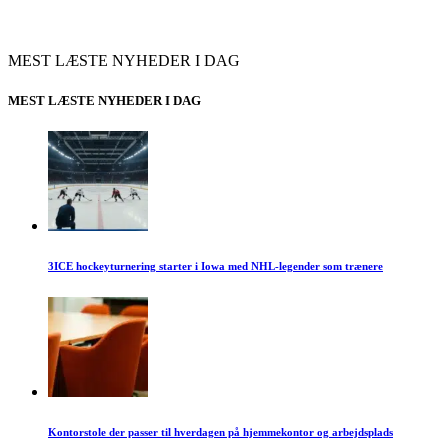
MEST LÆSTE NYHEDER I DAG
MEST LÆSTE NYHEDER I DAG
3ICE hockeyturnering starter i Iowa med NHL-legender som trænere
Kontorstole der passer til hverdagen på hjemmekontor og arbejdsplads