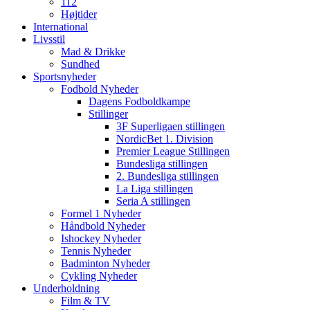
112
Højtider
International
Livsstil
Mad & Drikke
Sundhed
Sportsnyheder
Fodbold Nyheder
Dagens Fodboldkampe
Stillinger
3F Superligaen stillingen
NordicBet 1. Division
Premier League Stillingen
Bundesliga stillingen
2. Bundesliga stillingen
La Liga stillingen
Seria A stillingen
Formel 1 Nyheder
Håndbold Nyheder
Ishockey Nyheder
Tennis Nyheder
Badminton Nyheder
Cykling Nyheder
Underholdning
Film & TV