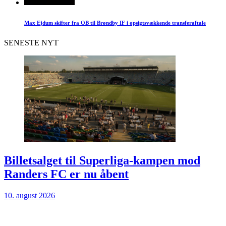
Max Ejdum skifter fra OB til Brøndby IF i opsigtsvækkende transferaftale
SENESTE NYT
Billetsalget til Superliga-kampen mod
Randers FC er nu åbent
10. august 2026