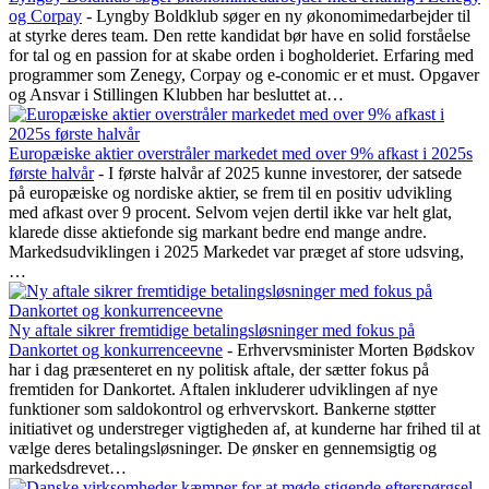
og Corpay
-
Lyngby Boldklub søger en ny økonomimedarbejder til
at styrke deres team. Den rette kandidat bør have en solid forståelse
for tal og en passion for at skabe orden i bogholderiet. Erfaring med
programmer som Zenegy, Corpay og e-conomic er et must. Opgaver
og Ansvar i Stillingen Klubben har besluttet at…
Europæiske aktier overstråler markedet med over 9% afkast i 2025s
første halvår
-
I første halvår af 2025 kunne investorer, der satsede
på europæiske og nordiske aktier, se frem til en positiv udvikling
med afkast over 9 procent. Selvom vejen dertil ikke var helt glat,
klarede disse aktiefonde sig markant bedre end mange andre.
Markedsudviklingen i 2025 Markedet var præget af store udsving,
…
Ny aftale sikrer fremtidige betalingsløsninger med fokus på
Dankortet og konkurrenceevne
-
Erhvervsminister Morten Bødskov
har i dag præsenteret en ny politisk aftale, der sætter fokus på
fremtiden for Dankortet. Aftalen inkluderer udviklingen af nye
funktioner som saldokontrol og erhvervskort. Bankerne støtter
initiativet og understreger vigtigheden af, at kunderne har frihed til at
vælge deres betalingsløsninger. De ønsker en gennemsigtig og
markedsdrevet…