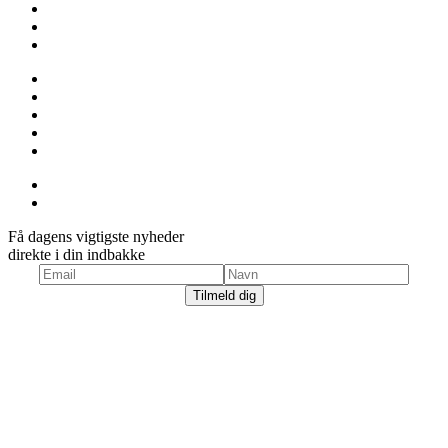
Politik
Reality
Sport Nyheder
Sundhed
Teknik
Tennis Nyheder
Underholdning
Videnskab
Få dagens vigtigste nyheder
direkte i din indbakke
Kontakt
|
Om
|
Annoncering
|
Danske Aviser
|
Sitemap
Dette medie ejes og drives af Tropic Traffic LLC-FZ | The Meydan
Hotel, Grandstand, 6th floor, Nad Al Sheba | Dubai | UAE
Copyright © 2026 Dagens Nyt | All rights reserved
Kontakt
|
Om
|
Annoncering
|
Danske Aviser
|
Sitemap