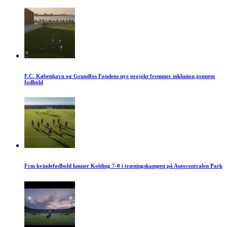
F.C. København og Grundfos Fondens nye projekt fremmer inklusion gennem
fodbold
Fcm kvindefodbold knuser Kolding 7-0 i træningskampen på Autocentralen Park