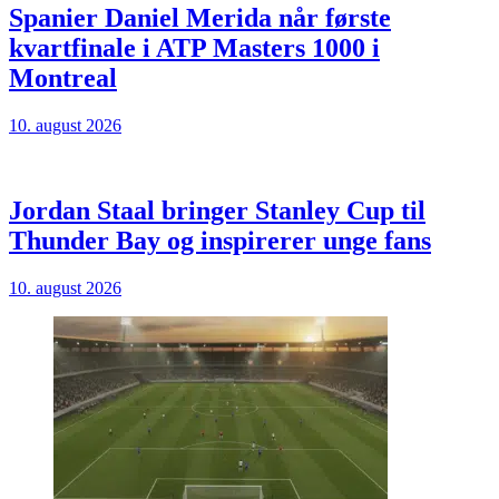
Spanier Daniel Merida når første
kvartfinale i ATP Masters 1000 i
Montreal
10. august 2026
Jordan Staal bringer Stanley Cup til
Thunder Bay og inspirerer unge fans
10. august 2026