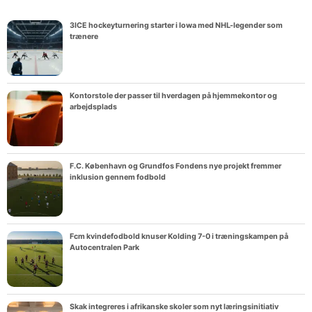
3ICE hockeyturnering starter i Iowa med NHL-legender som
trænere
Kontorstole der passer til hverdagen på hjemmekontor og
arbejdsplads
F.C. København og Grundfos Fondens nye projekt fremmer
inklusion gennem fodbold
Fcm kvindefodbold knuser Kolding 7-0 i træningskampen på
Autocentralen Park
Skak integreres i afrikanske skoler som nyt læringsinitiativ