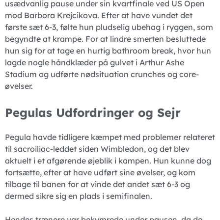
usædvanlig pause under sin kvartfinale ved US Open
mod Barbora Krejcikova. Efter at have vundet det
første sæt 6-3, følte hun pludselig ubehag i ryggen, som
begyndte at krampe. For at lindre smerten besluttede
hun sig for at tage en hurtig bathroom break, hvor hun
lagde nogle håndklæder på gulvet i Arthur Ashe
Stadium og udførte nødsituation crunches og core-
øvelser.
Pegulas Udfordringer og Sejr
Pegula havde tidligere kæmpet med problemer relateret
til sacroiliac-leddet siden Wimbledon, og det blev
aktuelt i et afgørende øjeblik i kampen. Hun kunne dog
fortsætte, efter at have udført sine øvelser, og kom
tilbage til banen for at vinde det andet sæt 6-3 og
dermed sikre sig en plads i semifinalen.
Hendes trænere var bekymrede under pausen, da de