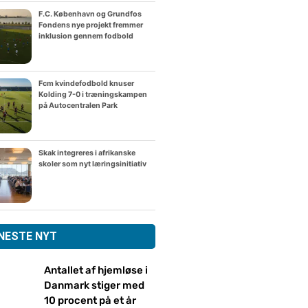
F.C. København og Grundfos
Fondens nye projekt fremmer
inklusion gennem fodbold
Fcm kvindefodbold knuser
Kolding 7-0 i træningskampen
på Autocentralen Park
Skak integreres i afrikanske
skoler som nyt læringsinitiativ
NESTE NYT
Antallet af hjemløse i
Danmark stiger med
10 procent på et år