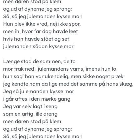
men døren stod på klem
og ud af dynerne jeg sprang:
Så, så jeg julemanden kysse mor!
Hun blev ikke vred, nej ikke spor,
men ih, hvor far dog havde leet
hvis han havde stået og set
julemanden sådan kysse mor!
Længe stod de sammen, de to
mor trak ned i julemandens vams, imens hun lo
hun sag’ han var ukendelig, men sikke noget præk
jeg kendte ham da lige med det samme på hans skæg.
Jeg så julemanden kysse mor
i går aftes i den mørke gang
Jeg var selv lagt i seng
som en artig lille dreng
men døren stod på klem
og ud af dynerne jeg sprang:
Så, så jeg julemanden kysse mor!