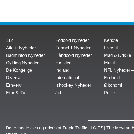
112
Fodbold Nyheder
Kendte
Atletik Nyheder
Formel 1 Nyheder
Livsstil
Badminton Nyheder
Håndbold Nyheder
Mad & Drikke
Cykling Nyheder
Højtider
Musik
De Kongelige
Indland
NFL Nyheder –
Diverse
International
Fodbold
Erhverv
Ishockey Nyheder
Økonomi
Film & TV
Jul
Politik
Dette medie ejes og drives af Tropic Traffic LLC-FZ | The Meydan H
Dubai | UAE