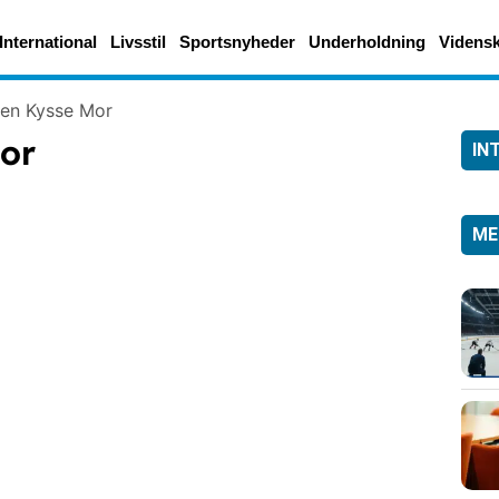
International
Livsstil
Sportsnyheder
Underholdning
Videns
or
IN
ME