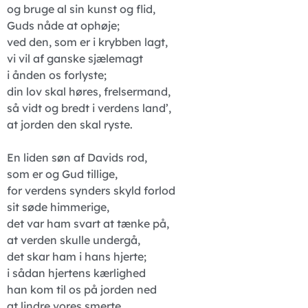
og bruge al sin kunst og flid,
Guds nåde at ophøje;
ved den, som er i krybben lagt,
vi vil af ganske sjælemagt
i ånden os forlyste;
din lov skal høres, frelsermand,
så vidt og bredt i verdens land’,
at jorden den skal ryste.
En liden søn af Davids rod,
som er og Gud tillige,
for verdens synders skyld forlod
sit søde himmerige,
det var ham svart at tænke på,
at verden skulle undergå,
det skar ham i hans hjerte;
i sådan hjertens kærlighed
han kom til os på jorden ned
at lindre vores smerte.