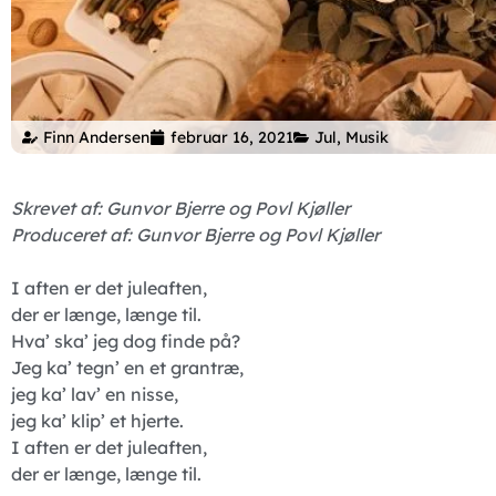
Finn Andersen
februar 16, 2021
Jul
,
Musik
Skrevet af: Gunvor Bjerre og Povl Kjøller
Produceret af: Gunvor Bjerre og Povl Kjøller
I aften er det juleaften,
der er længe, længe til.
Hva’ ska’ jeg dog finde på?
Jeg ka’ tegn’ en et grantræ,
jeg ka’ lav’ en nisse,
jeg ka’ klip’ et hjerte.
I aften er det juleaften,
der er længe, længe til.