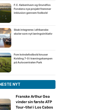
F.C. København og Grundfos
Fondens nye projekt fremmer
inklusion gennem fodbold
Skak integreres i afrikanske
skoler som nyt læringsinitiativ
Fcm kvindefodbold knuser
Kolding 7-0 i træningskampen
på Autocentralen Park
NESTE NYT
Franske Arthur Gea
vinder sin første ATP
Tour-titel i Los Cabos