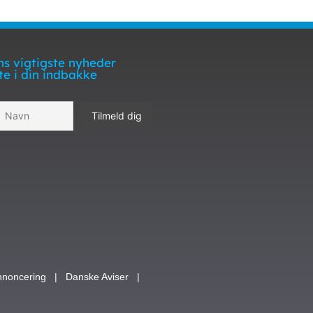
s vigtigste nyheder
te i din indbakke
nnoncering
|
Danske Aviser
|