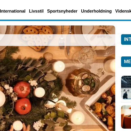
International
Livsstil
Sportsnyheder
Underholdning
Videns
IN
ME