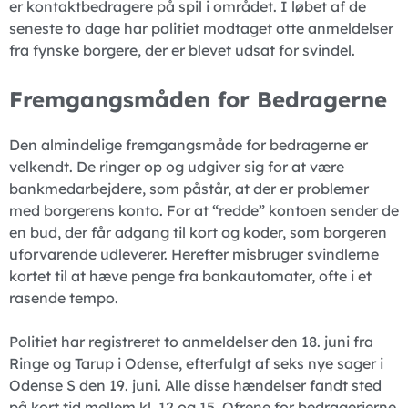
er kontaktbedragere på spil i området. I løbet af de
seneste to dage har politiet modtaget otte anmeldelser
fra fynske borgere, der er blevet udsat for svindel.
Fremgangsmåden for Bedragerne
Den almindelige fremgangsmåde for bedragerne er
velkendt. De ringer op og udgiver sig for at være
bankmedarbejdere, som påstår, at der er problemer
med borgerens konto. For at “redde” kontoen sender de
en bud, der får adgang til kort og koder, som borgeren
uforvarende udleverer. Herefter misbruger svindlerne
kortet til at hæve penge fra bankautomater, ofte i et
rasende tempo.
Politiet har registreret to anmeldelser den 18. juni fra
Ringe og Tarup i Odense, efterfulgt af seks nye sager i
Odense S den 19. juni. Alle disse hændelser fandt sted
på kort tid mellem kl. 12 og 15. Ofrene for bedragerierne