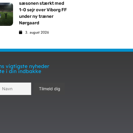
sæsonen stærkt med
1-0 sejr over Viborg FF
under ny træner
Nørgaard
3. august 2026
s vigtigste nyheder
te i din indbakke