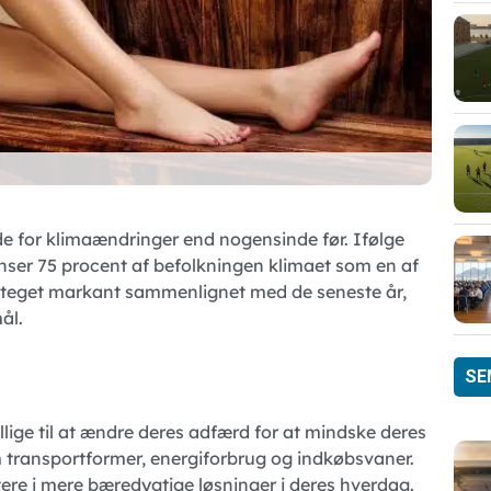
e for klimaændringer end nogensinde før. Ifølge
anser 75 procent af befolkningen klimaet som en af
 er steget markant sammenlignet med de seneste år,
ål.
SE
ige til at ændre deres adfærd for at mindske deres
m transportformer, energiforbrug og indkøbsvaner.
tere i mere bæredygtige løsninger i deres hverdag.