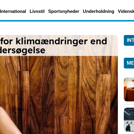
International
Livsstil
Sportsnyheder
Underholdning
Videns
for klimaændringer end
IN
dersøgelse
ME