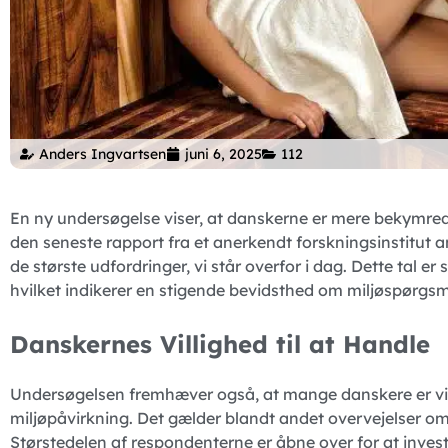
Anders Ingvartsen
juni 6, 2025
112
En ny undersøgelse viser, at danskerne er mere bekymred
den seneste rapport fra et anerkendt forskningsinstitut 
de største udfordringer, vi står overfor i dag. Dette tal
hvilket indikerer en stigende bevidsthed om miljøspørgsm
Danskernes Villighed til at Handle
Undersøgelsen fremhæver også, at mange danskere er vill
miljøpåvirkning. Det gælder blandt andet overvejelser o
Størstedelen af respondenterne er åbne over for at inves