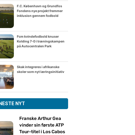
F.C. København og Grundfos
Fondens nye projekt fremmer
inklusion gennem fodbold
Fcm kvindefodbold knuser
Kolding 7-0 i træningskampen
på Autocentralen Park
Skak integreres i afrikanske
skoler som nyt læringsinitiativ
NESTE NYT
Franske Arthur Gea
vinder sin første ATP
Tour-titel i Los Cabos