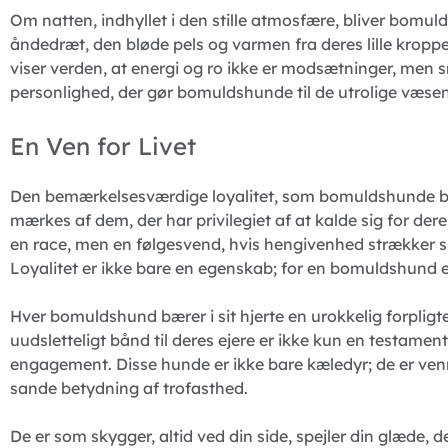
Om natten, indhyllet i den stille atmosfære, bliver bomuld
åndedræt, den bløde pels og varmen fra deres lille kroppe
viser verden, at energi og ro ikke er modsætninger, men
personlighed, der gør bomuldshunde til de utrolige væsene
En Ven for Livet
Den bemærkelsesværdige loyalitet, som bomuldshunde bes
mærkes af dem, der har privilegiet af at kalde sig for de
en race, men en følgesvend, hvis hengivenhed strækker sig
Loyalitet er ikke bare en egenskab; for en bomuldshund er 
Hver bomuldshund bærer i sit hjerte en urokkelig forpligtel
uudsletteligt bånd til deres ejere er ikke kun en testament
engagement. Disse hunde er ikke bare kæledyr; de er venn
sande betydning af trofasthed.
De er som skygger, altid ved din side, spejler din glæde, 