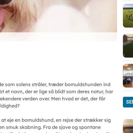
lde som solens stråler, træder bomuldshunden ind
t et navn, der er lige så blidt som deres natur, har
kendere verden over. Men hvad er det, der får
SE
oldighed?
f at eje en bomuldshund, en rejse der strækker sig
t en smuk skabning. Fra de sjove og spontane