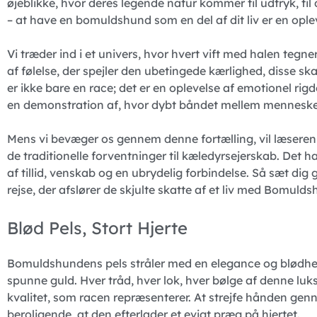
øjeblikke, hvor deres legende natur kommer til udtryk, til 
– at have en bomuldshund som en del af dit liv er en oplev
Vi træder ind i et univers, hvor hvert vift med halen tegne
af følelse, der spejler den ubetingede kærlighed, disse 
er ikke bare en race; det er en oplevelse af emotionel ri
en demonstration af, hvor dybt båndet mellem menneske
Mens vi bevæger os gennem denne fortælling, vil læsere
de traditionelle forventninger til kæledyrsejerskab. Det 
af tillid, venskab og en ubrydelig forbindelse. Så sæt dig g
rejse, der afslører de skjulte skatte af et liv med Bomuld
Blød Pels, Stort Hjerte
Bomuldshundens pels stråler med en elegance og blødhe
spunne guld. Hver tråd, hver lok, hver bølge af denne luks
kvalitet, som racen repræsenterer. At strejfe hånden ge
beroligende, at den efterlader et evigt præg på hjertet.