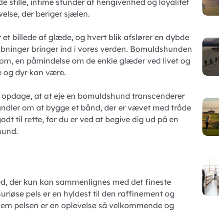
de stille, intime stunder af hengivenhed og loyalitet
else, der beriger sjælen.
r et billede af glæde, og hvert blik afslører en dybde
skabninger bringer ind i vores verden. Bomuldshunden
gdom, en påmindelse om de enkle glæder ved livet og
 og dyr kan være.
n opdage, at at eje en bomuldshund transcenderer
handler om at bygge et bånd, der er vævet med tråde
odt til rette, for du er ved at begive dig ud på en
shund.
d, der kun kan sammenlignes med det fineste
uriøse pels er en hyldest til den raffinement og
nnem pelsen er en oplevelse så velkommende og