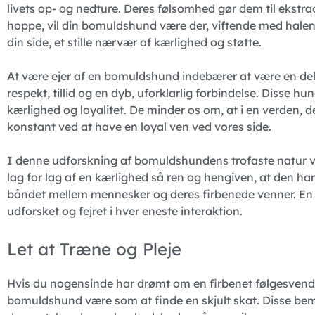
livets op- og nedture. Deres følsomhed gør dem til ekstra
hoppe, vil din bomuldshund være der, viftende med halen, kl
din side, et stille nærvær af kærlighed og støtte.
At være ejer af en bomuldshund indebærer at være en del 
respekt, tillid og en dyb, uforklarlig forbindelse. Disse 
kærlighed og loyalitet. De minder os om, at i en verden, de
konstant ved at have en loyal ven ved vores side.
I denne udforskning af bomuldshundens trofaste natur vil
lag for lag af en kærlighed så ren og hengiven, at den har
båndet mellem mennesker og deres firbenede venner. En r
udforsket og fejret i hver eneste interaktion.
Let at Træne og Pleje
Hvis du nogensinde har drømt om en firbenet følgesvend,
bomuldshund være som at finde en skjult skat. Disse bem