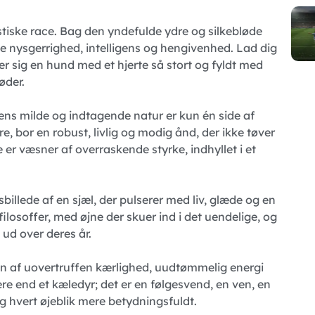
stiske race. Bag den yndefulde ydre og silkebløde
ele nysgerrighed, intelligens og hengivenhed. Lad dig
r sig en hund med et hjerte så stort og fyldt med
øder.
ns milde og indtagende natur er kun én side af
, bor en robust, livlig og modig ånd, der ikke tøver
 er væsner af overraskende styrke, indhyllet i et
billede af en sjæl, der pulserer med liv, glæde og en
filosoffer, med øjne der skuer ind i det uendelige, og
 ud over deres år.
en af ​​uovertruffen kærlighed, uudtømmelig energi
mere end et kæledyr; det er en følgesvend, en ven, en
og hvert øjeblik mere betydningsfuldt.