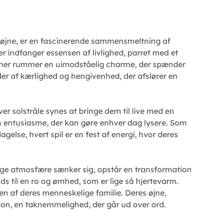
 øjne, er en fascinerende sammensmeltning af
r indfanger essensen af livlighed, parret med et
nner rummer en uimodståelig charme, der spænder
under af kærlighed og hengivenhed, der afslører en
 solstråle synes at bringe dem til live med en
en entusiasme, der kan gøre enhver dag lysere. Som
else, hvert spil er en fest af energi, hvor deres
ige atmosfære sænker sig, opstår en transformation
lads til en ro og ømhed, som er lige så hjertevarm.
n af deres menneskelige familie. Deres øjne,
tion, en taknemmelighed, der går ud over ord.