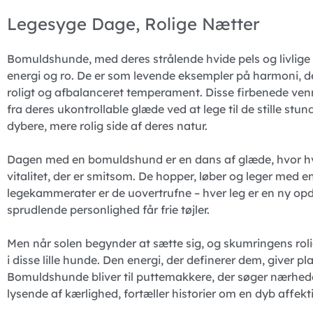
Legesyge Dage, Rolige Nætter
Bomuldshunde, med deres strålende hvide pels og livlige
energi og ro. De er som levende eksempler på harmoni, de
roligt og afbalanceret temperament. Disse firbenede ve
fra deres ukontrollable glæde ved at lege til de stille st
dybere, mere rolig side af deres natur.
Dagen med en bomuldshund er en dans af glæde, hvor hver
vitalitet, der er smitsom. De hopper, løber og leger med 
legekammerater er de uovertrufne – hver leg er en ny opdag
sprudlende personlighed får frie tøjler.
Men når solen begynder at sætte sig, og skumringens rol
i disse lille hunde. Den energi, der definerer dem, giver p
Bomuldshunde bliver til puttemakkere, der søger nærhede
lysende af kærlighed, fortæller historier om en dyb affek