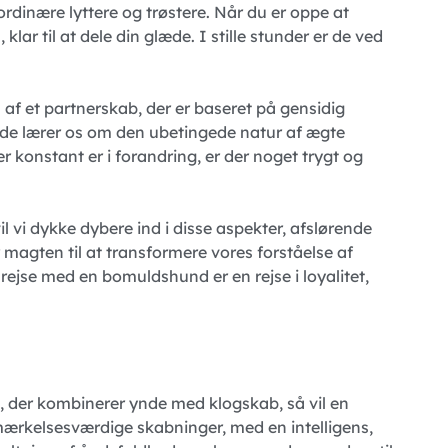
ordinære lyttere og trøstere. Når du er oppe at
ar til at dele din glæde. I stille stunder er de ved
af et partnerskab, der er baseret på gensidig
hunde lærer os om den ubetingede natur af ægte
r konstant er i forandring, er der noget trygt og
 vi dykke dybere ind i disse aspekter, afslørende
 magten til at transformere vores forståelse af
ejse med en bomuldshund er en rejse i loyalitet,
 der kombinerer ynde med klogskab, så vil en
ærkelsesværdige skabninger, med en intelligens,