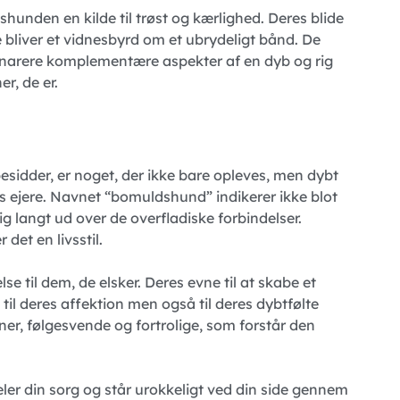
shunden en kilde til trøst og kærlighed. Deres blide
 bliver et vidnesbyrd om et ubrydeligt bånd. De
 snarere komplementære aspekter af en dyb og rig
r, de er.
idder, er noget, der ikke bare opleves, men dybt
res ejere. Navnet “bomuldshund” indikerer ikke blot
 langt ud over de overfladiske forbindelser.
det en livsstil.
se til dem, de elsker. Deres evne til at skabe et
 til deres affektion men også til deres dybtfølte
er, følgesvende og fortrolige, som forstår den
deler din sorg og står urokkeligt ved din side gennem