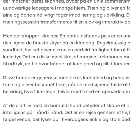
der matcher deres skønhed, byder på en unik sammensmel
uundværlige ledsagere i mange hjem. Træning bliver en fo
øjne og åbne sind ivrigt tager imod læring og udvikling.
træningssession transformeres til en sjov og interaktiv op
Men det stopper ikke her. En bomuldshunds pels er en anden
den ligner de fineste skyer på en klar dag. Regelmæssig 
sundhed, hvilket giver ejerne en perfekt mulighed for at 
kæledyr. Det er i disse øjeblikke, at magien i relation
til udtryk, en tid hvor båndet af kærlighed og tillid fors
Disse hunde er generøse med deres kærlighed og hengiven
træning bliver belønnet tiere, når de med øjnene fulde a
berøring, hvert kærtegn, bliver mødt med en opmærksomh
At dele dit liv med en bomuldshund betyder at skabe et 
intelligens går hånd i hånd. Det er en rejse gennem et liv
følgesvende, der lyser op i hverdagens enkle og storslåed