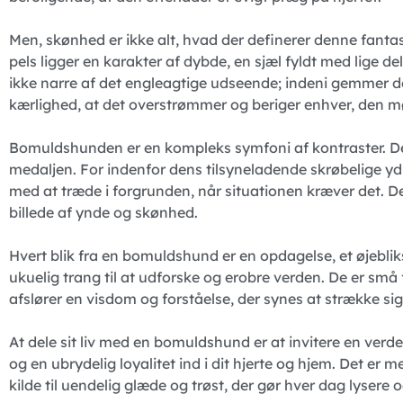
Men, skønhed er ikke alt, hvad der definerer denne fanta
pels ligger en karakter af dybde, en sjæl fyldt med lige d
ikke narre af det engleagtige udseende; indeni gemmer de
kærlighed, at det overstrømmer og beriger enhver, den m
Bomuldshunden er en kompleks symfoni af kontraster. De
medaljen. For indenfor dens tilsyneladende skrøbelige ydre
med at træde i forgrunden, når situationen kræver det. De
billede af ynde og skønhed.
Hvert blik fra en bomuldshund er en opdagelse, et øjebliks
ukuelig trang til at udforske og erobre verden. De er små 
afslører en visdom og forståelse, der synes at strække sig
At dele sit liv med en bomuldshund er at invitere en verd
og en ubrydelig loyalitet ind i dit hjerte og hjem. Det er 
kilde til uendelig glæde og trøst, der gør hver dag lysere 