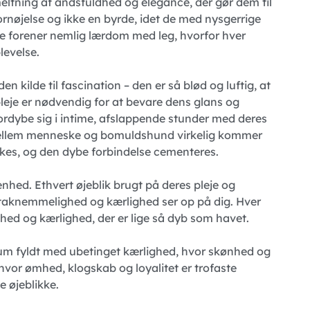
tning af åndsfuldhed og elegance, der gør dem til
rnøjelse og ikke en byrde, idet de med nysgerrige
 De forener nemlig lærdom med leg, hvorfor hver
levelse.
 kilde til fascination – den er så blød og luftig, at
pleje er nødvendig for at bevare dens glans og
fordybe sig i intime, afslappende stunder med deres
en mellem menneske og bomuldshund virkelig kommer
tærkes, og den dybe forbindelse cementeres.
hed. Ethvert øjeblik brugt på deres pleje og
f taknemmelighed og kærlighed ser op på dig. Hver
ed og kærlighed, der er lige så dyb som havet.
rum fyldt med ubetinget kærlighed, hvor skønhed og
, hvor ømhed, klogskab og loyalitet er trofaste
e øjeblikke.