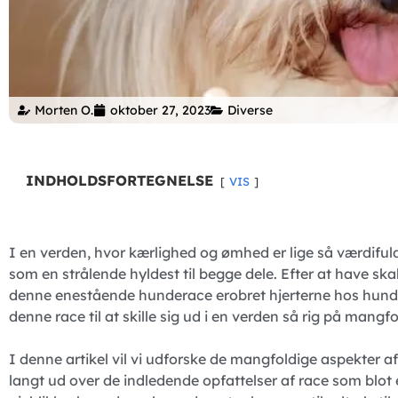
Morten O.
oktober 27, 2023
Diverse
INDHOLDSFORTEGNELSE
VIS
I en verden, hvor kærlighed og ømhed er lige så værdifu
som en strålende hyldest til begge dele. Efter at have skab
denne enestående hunderace erobret hjerterne hos hunde
denne race til at skille sig ud i en verden så rig på mangf
I denne artikel vil vi udforske de mangfoldige aspekter a
langt ud over de indledende opfattelser af race som blo