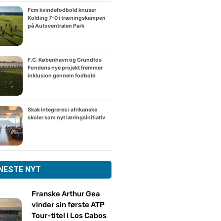
Fcm kvindefodbold knuser
Kolding 7-0 i træningskampen
på Autocentralen Park
F.C. København og Grundfos
Fondens nye projekt fremmer
inklusion gennem fodbold
Skak integreres i afrikanske
skoler som nyt læringsinitiativ
NESTE NYT
Franske Arthur Gea
vinder sin første ATP
Tour-titel i Los Cabos