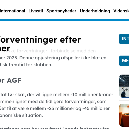
International
Livsstil
Sportsnyheder
Underholdning
Videns
orventninger efter
IN
ner
nomiske forventninger i forbindelse med den
mber 2025. Denne opjustering afspejler ikke blot en
ME
isk fremtid for klubben.
or AGF
t før skat, der vil ligge mellem -10 millioner kroner
sammenlignet med de tidligere forventninger, som
et til at være mellem -25 millioner og -45 millioner
økonomiske situation.
tationer, som har resulteret i øgede indtægter fra