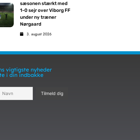
sæsonen stærkt med
1-0 sejr over Viborg FF
under ny træner
Nørgaard
3. august 2026
s vigtigste nyheder
te i din indbakke