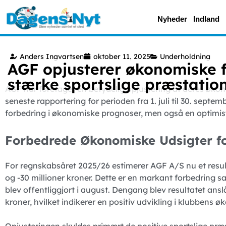
Nyheder
Indland
Anders Ingvartsen
oktober 11, 2025
Underholdning
AGF opjusterer økonomiske f
stærke sportslige præstatio
AGF har foretaget en betydelig opjustering af deres øko
seneste rapportering for perioden fra 1. juli til 30. septe
forbedring i økonomiske prognoser, men også en optimist
Forbedrede Økonomiske Udsigter f
For regnskabsåret 2025/26 estimerer AGF A/S nu et resulta
og -30 millioner kroner. Dette er en markant forbedring 
blev offentliggjort i august. Dengang blev resultatet anslå
kroner, hvilket indikerer en positiv udvikling i klubbens 
Opjusteringen skyldes primært de positive sportslige præs