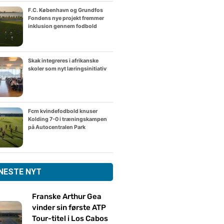
F.C. København og Grundfos
Fondens nye projekt fremmer
inklusion gennem fodbold
Skak integreres i afrikanske
skoler som nyt læringsinitiativ
Fcm kvindefodbold knuser
Kolding 7-0 i træningskampen
på Autocentralen Park
NESTE NYT
Franske Arthur Gea
vinder sin første ATP
Tour-titel i Los Cabos