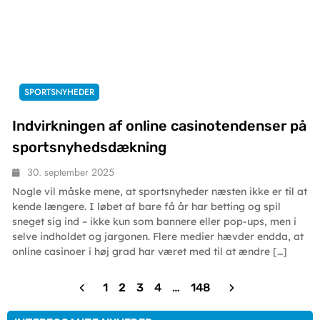
SPORTSNYHEDER
Indvirkningen af online casinotendenser på
sportsnyhedsdækning
30. september 2025
Nogle vil måske mene, at sportsnyheder næsten ikke er til at
kende længere. I løbet af bare få år har betting og spil
sneget sig ind – ikke kun som bannere eller pop-ups, men i
selve indholdet og jargonen. Flere medier hævder endda, at
online casinoer i høj grad har været med til at ændre […]
1
2
3
4
…
148