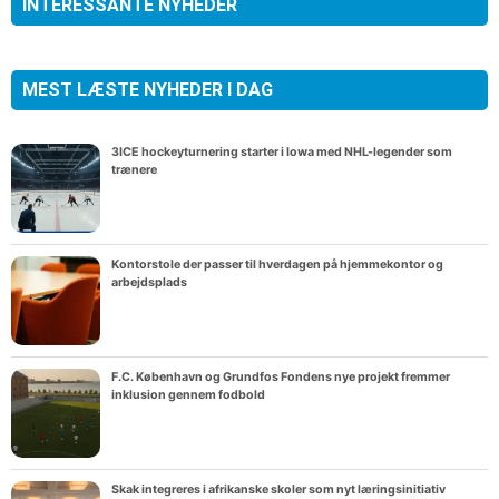
INTERESSANTE NYHEDER
MEST LÆSTE NYHEDER I DAG
3ICE hockeyturnering starter i Iowa med NHL-legender som
trænere
Kontorstole der passer til hverdagen på hjemmekontor og
arbejdsplads
F.C. København og Grundfos Fondens nye projekt fremmer
inklusion gennem fodbold
Skak integreres i afrikanske skoler som nyt læringsinitiativ