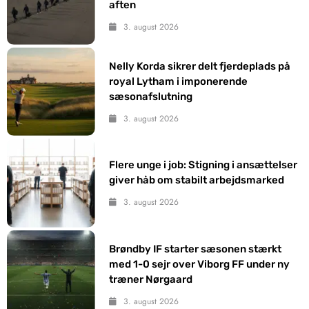
aften
3. august 2026
Nelly Korda sikrer delt fjerdeplads på
royal Lytham i imponerende
sæsonafslutning
3. august 2026
Flere unge i job: Stigning i ansættelser
giver håb om stabilt arbejdsmarked
3. august 2026
Brøndby IF starter sæsonen stærkt
med 1-0 sejr over Viborg FF under ny
træner Nørgaard
3. august 2026